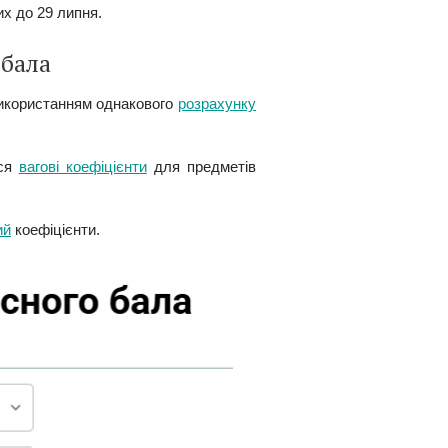
их до 29 липня.
 бала
 використанням однакового
розрахунку
ься
вагові коефіцієнти
для предметів
ий
коефіцієнти.