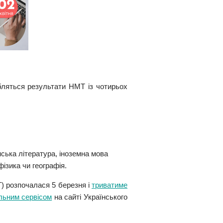
обляться результати НМТ із чотирьох
нська література, іноземна мова
фізика чи географія.
) розпочалася 5 березня і
триватиме
льним сервісом
на сайті Українського