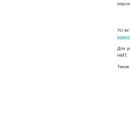
персон
Усі в
конку
Для р
НМТ.
Також