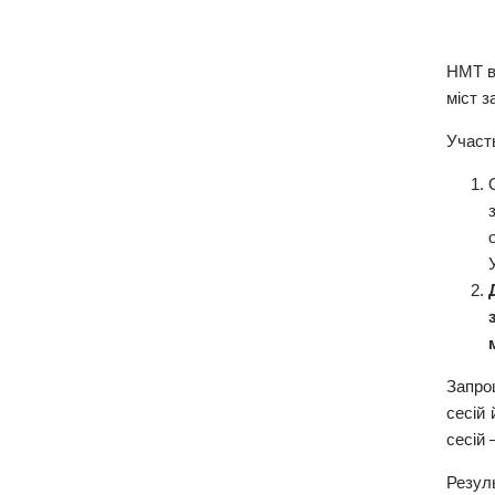
НМТ ві
міст з
Участ
Запро
сесій 
сесій 
Резул