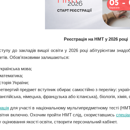
Реєстрація на НМТ у 2026 році
ступу до закладів вищої освіти у 2026 році абітурієнтам знад
етів. Обов’язковими залишаються:
українська мова;
математика;
історія України;
четвертий предмет вступник обирає самостійно з переліку: украї
(англійська, німецька, французька або іспанська), біологія, хімія, 
рація
для участі в національному мультипредметному тесті (НМТ
квітня включно. Охочим пройти НМТ слід, скориставшись
спеціа
 оцінювання якості освіти, створити персональний кабінет.