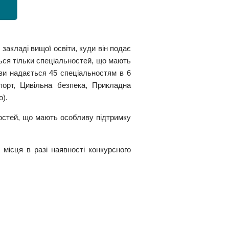
акладі вищої освіти, куди він подає
ься тільки спеціальностей, що мають
ви надається 45 спеціальностям в 6
спорт, Цивільна безпека, Прикладна
о).
ностей, що мають особливу підтримку
місця в разі наявності конкурсного
т у соціальних мережах:
Адреса: майдан Свободи 4, 61022, Харків