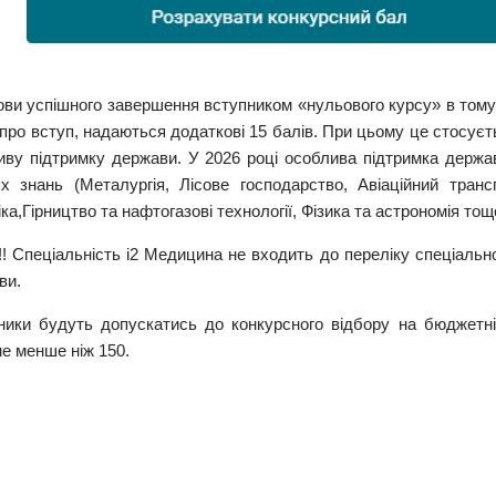
ви успішного завершення вступником «нульового курсу» в тому з
про вступ, надаються додаткові 15 балів. При цьому це стосуєт
иву підтримку держави. У 2026 році особлива підтримка держа
ях знань (Металургія, Лісове господарство, Авіаційний тран
ка,Гірництво та нафтогазові технології, Фізика та астрономія тощ
!!! Спеціальність і2 Медицина не входить до переліку спеціаль
ви.
ники будуть допускатись до конкурсного відбору на бюджетні 
е менше ніж 150.
Факульте
ультет