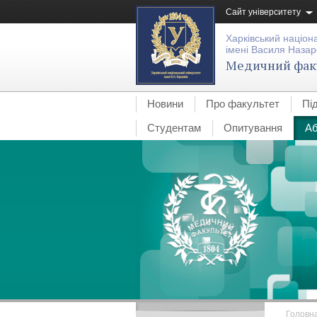
Сайт університету
Харківський націон
імені Василя Назар
Медичний фак
Новини
Про факультет
Пі
Студентам
Опитування
Аб
Головн