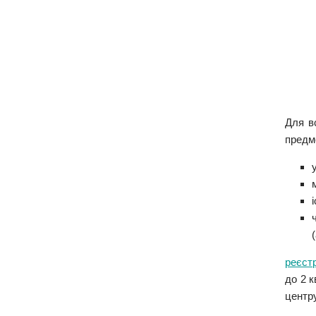
Для в
предм
реєст
до 2 
центру