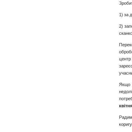
Зроби
1) за 
2) за
сканко
Перек
обробк
центр
зареє
учасн
Якщо 
недолі
потре
квітня
Радим
коригу