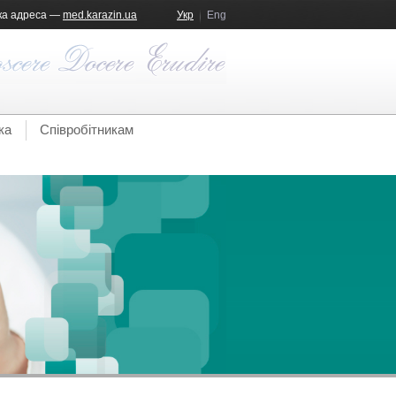
ка адреса —
med.karazin.ua
Укр
Eng
ка
Співробітникам