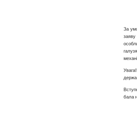
За умо
заяву 
особл
галуз
механі
Увага
держа
Вступ
бала н
Медичний фак