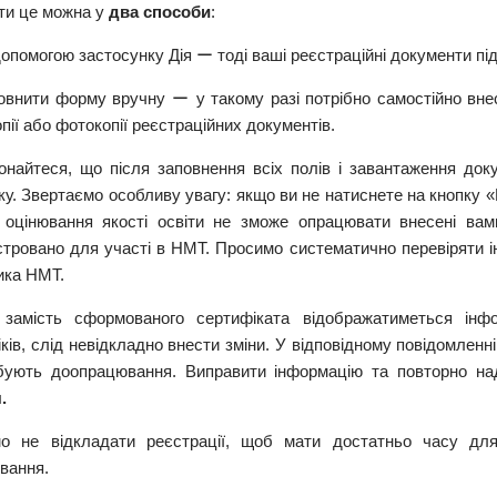
ти це можна у
два способи
:
допомогою застосунку Дія ー тоді ваші реєстраційні документи пі
повнити форму вручну ー у такому разі потрібно самостійно вне
пії або фотокопії реєстраційних документів.
онайтеся, що після заповнення всіх полів і завантаження док
у. Звертаємо особливу увагу: якщо ви не натиснете на кнопку «
 оцінювання якості освіти не зможе опрацювати внесені вам
стровано для участі в НМТ. Просимо систематично перевіряти і
ика НМТ.
замість сформованого сертифіката відображатиметься інфо
ків, слід невідкладно внести зміни. У відповідному повідомленн
бують доопрацювання. Виправити інформацію та повторно над
.
о не відкладати реєстрації, щоб мати достатньо часу для
вання.