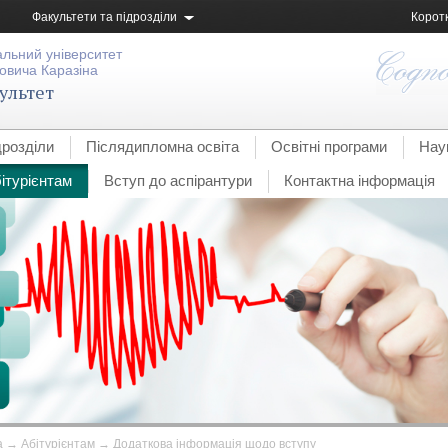
Факультети та підрозділи
Корот
альний університет
овича Каразіна
ультет
дрозділи
Післядипломна освіта
Освітні програми
Нау
ітурієнтам
Вступ до аспірантури
Контактна інформація
а
→
Абітурієнтам
→
Додаткова інформація щодо вступу