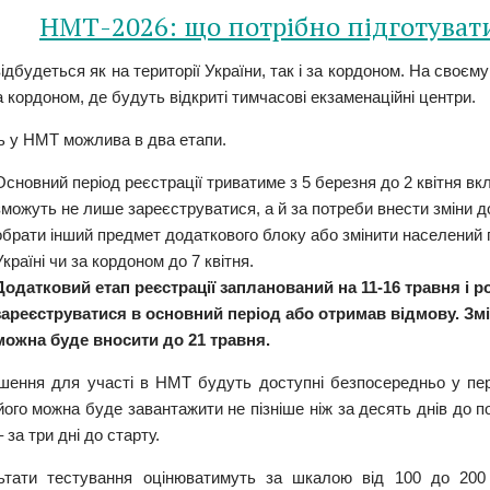
НМТ-2026: що потрібно підготувати
дбудеться як на території України, так і за кордоном. На своєму
а кордоном, де будуть відкриті тимчасові екзаменаційні центри.
ь у НМТ можлива в два етапи.
Основний період реєстрації триватиме з 5 березня до 2 квітня в
зможуть не лише зареєструватися, а й за потреби внести зміни д
обрати інший предмет додаткового блоку або змінити населений 
Україні чи за кордоном до 7 квітня.
Додатковий етап реєстрації запланований на 11-16 травня і ро
зареєструватися в основний період або отримав відмову. Зм
можна буде вносити до 21 травня.
шення для участі в НМТ будуть доступні безпосередньо у пер
його можна буде завантажити не пізніше ніж за десять днів до 
– за три дні до старту.
ьтати тестування оцінюватимуть за шкалою від 100 до 200 