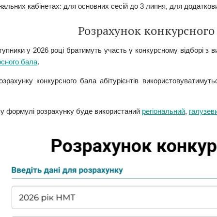
альних кабінетах: для основних сесій до 3 липня, для додатков
Розрахунок конкурсного
ступники у 2026 році братимуть участь у конкурсному відборі з
рсного бала
.
озрахунку конкурсного бала абітурієнтів використовуватимут
 у формулі розрахунку буде використаний
регіональний
,
галузев