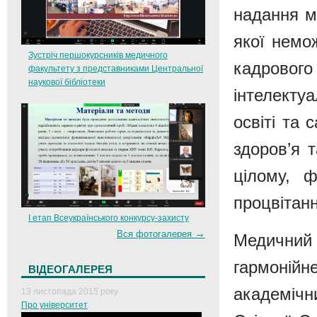
надання м
якої немож
Зустріч першокурсників медичного
кадрово
факультету з представниками Центральної
наукової бібліотеки
інтелекту
освіті та
здоров’я 
цілому, 
процвітанн
І етап Всеукраїнського конкурсу-захисту
→
Вся фотогалерея
Медичний 
гармоній
ВІДЕОГАЛЕРЕЯ
академічни
13 листопада 2015 року
Про університет