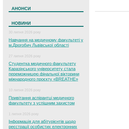
АНОНСИ
НОВИНИ
30 липня 2026 року
Навчання на медичному факультеті у
м.Дрогобич Львівської області
27 липня 2026 року
Студентка медичного факультету
Каразінського університету стала
переможницею фінальної вікторини
міжнародного проєкту «BREATHE»
10 липня 2026 року
Привітання аспірантці медичного
факультету з успішним захистом
1 липня 2026 року
Інформація для абітурієнтів щодо
реєстрації особистих електронних