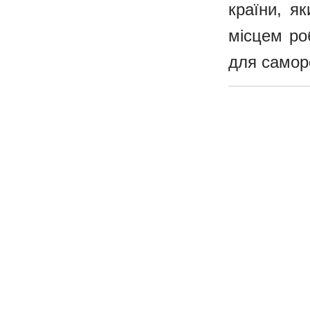
країни, я
місцем ро
для самор
Медичний факультет
Ад
Харківський національний університет
імені Василя Назаровича Каразіна