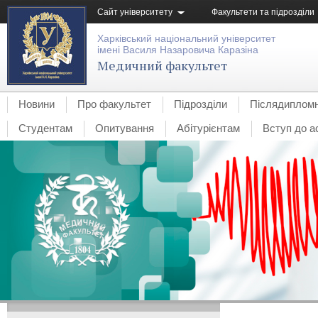
Сайт університету
Факультети та підрозділи
Харківський національний університет
імені Василя Назаровича Каразіна
Медичний факультет
Новини
Про факультет
Підрозділи
Післядипломн
Студентам
Опитування
Абітурієнтам
Вступ до а