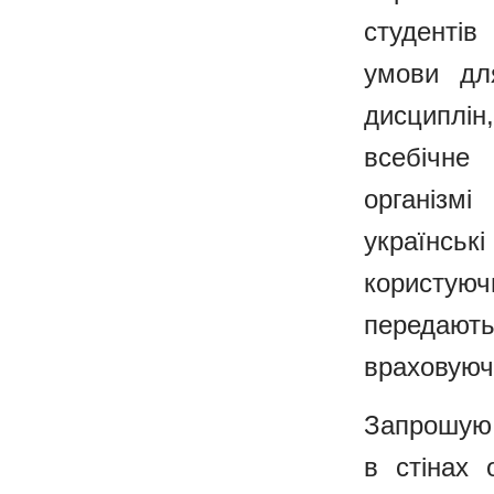
студентів
умови дл
дисциплі
всебічне
організм
українсь
користу
передають
враховуючи
Запрошую 
в стінах 