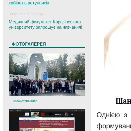
кабінетів вступників
30 червня 2026 року
Медичний факультет Каразінського
університету запрошує на навчання!
ФОТОГАЛЕРЕЯ
Шано
першокурсники
Однією з 
формуванн