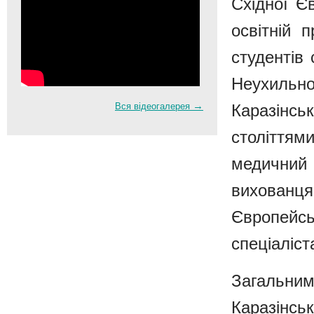
Східної Є
освітній 
студентів 
Неухиль
→
Вся відеогалерея
Каразінсь
століттям
медичний
вихованця
Європейс
спеціаліст
Загальн
Каразінс