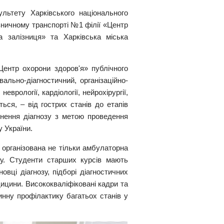
льтету Харківського національного
лізничному транспорті №1 філії «Центр
а залізниця» та Харківська міська
Центр охорони здоров'я» публічного
ально-діагностичний, організаційно-
врології, кардіології, нейрохірургії,
ться, – від гострих станів до етапів
чнення діагнозу з метою проведення
у України.
е організована не тільки амбулаторна
му. Студенти старших курсів мають
вці діагнозу, підборі діагностичних
ицини. Висококваліфіковані кадри та
нну профілактику багатьох станів у