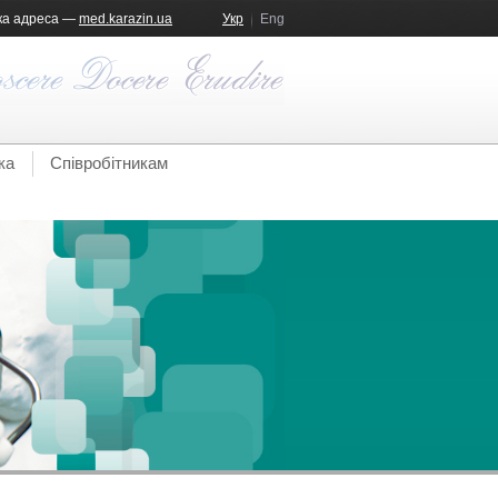
ка адреса —
med.karazin.ua
Укр
Eng
ка
Співробітникам