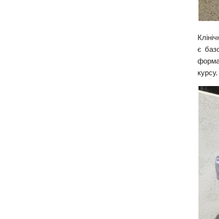
Клініч
є баз
форма
курсу.