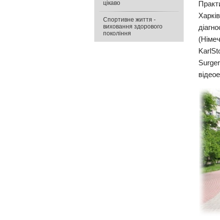
цікаво
Практи
Харкі
Спортивне життя -
виховання здорового
діагн
покоління
(Німе
KarlSt
Surge
відеое