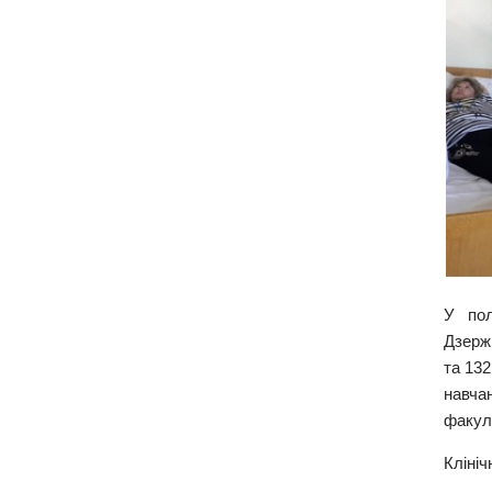
У пол
Дзержи
та 132
навча
факуль
Клініч