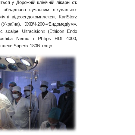
ься у Дорожній клінічній лікарні ст.
а обладнана сучасним лікувально-
ічні відеоендокомплекси, KarlStorz
 (Україна), ЭХВЧ-200-«Ендомедіум»,
 scalpel Ultracision» (Ethicon Endo
shiba Nemio і Philips HDI 4000;
мплекс Superix 180N тощо.