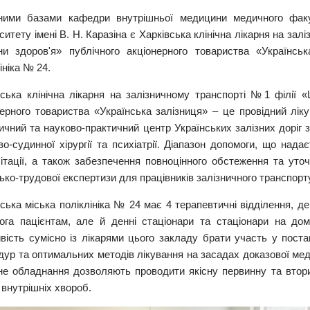
чними базами кафедри внутрішньої медицини медичного факу
ситету імені В. Н. Каразіна є Харківська клінічна лікарня на за
ни здоров'я» публічного акціонерного товариства «Українськ
ініка № 24.
вська клінічна лікарня на залізничному транспорті №1 філії «
ерного товариства «Українська залізниця» – це провідний лікув
чний та науково-практичний центр Українських залізних доріг з не
о-судинної хірургії та психіатрії. Діапазон допомоги, що надає
літації, а також забезпечення повноцінного обстеження та уто
ько-трудової експертизи для працівників залізничного транспорт
ська міська поліклініка № 24 має 4 терапевтичні відділення, д
ога пацієнтам, але й денні стаціонари та стаціонари на до
ість сумісно із лікарями цього закладу брати участь у постано
дур та оптимальних методів лікування на засадах доказової мед
не обладнання дозволяють проводити якісну первинну та втори
і внутрішніх хвороб.