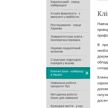
Каразінський - серед
найкращих!
Клі
Історія факультету - з
минулого у майбутнє
Навча
Розташування - серце
Харкова
прово
профі
Університетська освіта -
безперечна перевага
В про
Науково-педагогічний
необхі
колектив
докум
Структурні підрозділи -
облад
порядок у всьому
складн
Клінічні бази - найкращі
в Україні
Кліні
європ
Навчальна робота -
пріоритет №1
допом
галуз
Методична робота -
базис для навчання
досяг
Культурне життя - у нас