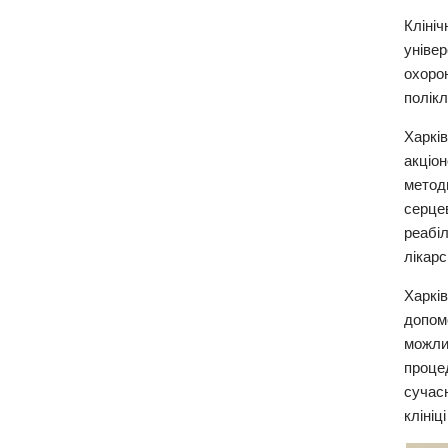
Кліні
універ
охоро
полікл
Харкі
акціон
методи
серцев
реабі
лікарс
Харків
допом
можлив
проце
сучас
клініц