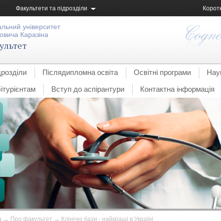
Факультети та підрозділи
Корот
альний університет
овича Каразіна
ультет
дрозділи
Післядипломна освіта
Освітні програми
Нау
ітурієнтам
Вступ до аспірантури
Контактна інформація
а
→
Про факультет
→
Клінічні бази - найкращі в Україні