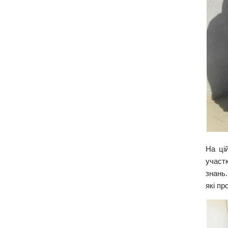
На цій
участ
знань
які пр