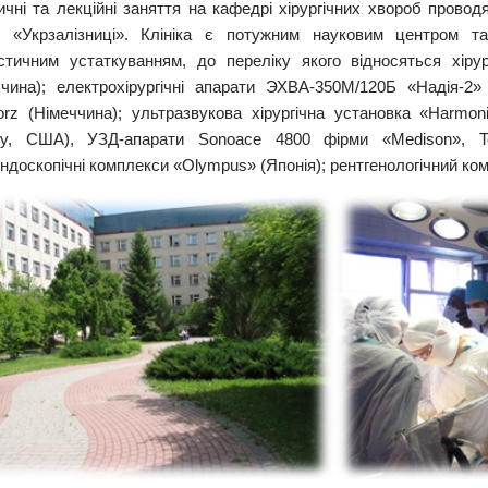
чні та лекційні заняття на кафедрі хірургічних хвороб проводят
в «Укрзалізниці». Клініка є потужним науковим центром т
остичним устаткуванням, до переліку якого відносяться хірург
ччина); електрохірургічні апарати ЭХВА-350М/120Б «Надія-2»
orz (Німеччина); ультразвукова хірургічна установка «Harmonic
ry, США), УЗД-апарати Sonoace 4800 фірми «Medison», To
ндоскопічні комплекси «Olympus» (Японія); рентгенологічний ко