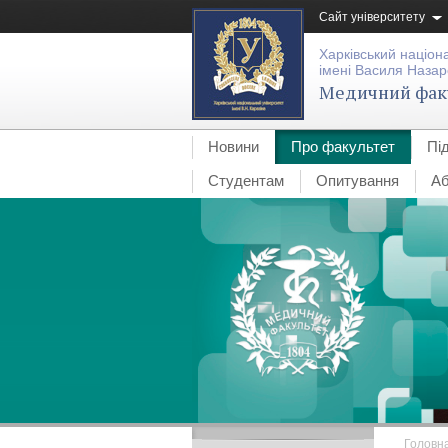
Сайт університету
Харківський націон
імені Василя Назар
Медичний фак
Новини
Про факультет
Пі
Студентам
Опитування
Аб
Головн