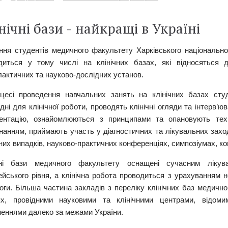
нічні бази - найкращі в Україні
ння студентів медичного факультету Харківського національног
диться у тому числі на клінічних базах, які відносяться д
лактичних та науково-дослідних установ.
цесі проведення навчальних занять на клінічних базах сту
дні для клінічної роботи, проводять клінічні огляди та інтерв’
ентацію, ознайомлюються з принципами та опановують тех
нанням, приймають участь у діагностичних та лікувальних заход
их випадків, науково-практичних конференціях, симпозіумах, ко
чні бази медичного факультету оснащені сучасним лікува
ейського рівня, а клінічна робота проводиться з урахуванням н
оги. Більша частина закладів з переліку клінічних баз медичн
ях, провідними науковими та клінічними центрами, відом
неннями далеко за межами України.