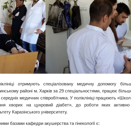
іклініці отримують спеціалізовану медичну допомогу бі
нському районі м. Харків за 29 спеціальностями, працює більше 3
 середніх медичних співробітника. У поліклініці працюють «Школи
ння хворих на цукровий діабет», до роботи яких активно
тету Каразінського університету.
ними базами кафедри акушерства та гінекології є: