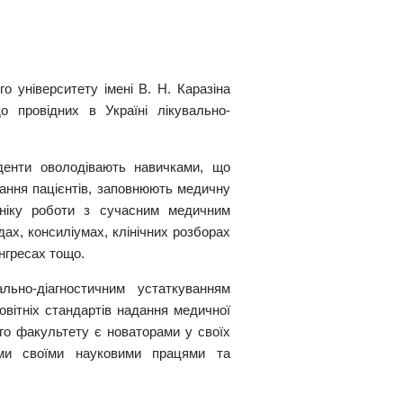
о університету імені В. Н. Каразіна
о провідних в Україні лікувально-
денти оволодівають навичками, що
ювання пацієнтів, заповнюють медичну
ніку роботи з сучасним медичним
ах, консиліумах, клінічних розборах
нгресах тощо.
льно-діагностичним устаткуванням
овітніх стандартів надання медичної
ого факультету є новаторами у своїх
ими своїми науковими працями та