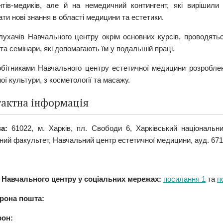
нтів-медиків, але й на немедичний контингент, які вирішили
ти нові знання в області медицини та естетики.
лухачів Навчального центру окрім основних курсів, проводятьс
та семінари, які допомагають їм у подальшій праці.
обітниками Навчального центру естетичної медицини розроблені
ої культури, з косметології та масажу.
тактна інформація
са:
61022, м. Харків, пл. Свободи 6, Харківський національни
ий факультет, Навчальний центр естетичної медицини, ауд. 671,
 Навчального центру у соціальних мережах:
посилання 1
та
п
рона пошта:
он: