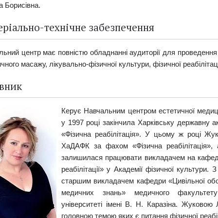
а Борисівна.
ріально-технічне забезпечення
льний центр має повністю обладнанні аудиторії для проведення 
чного масажу, лікувально-фізичної культури, фізичної реабілітаці
івник
Керує Навчальним центром естетичної медиц
у 1997 році закінчила Харківську державну 
«Фізична реабілітація». У цьому ж році Жу
ХаДАФК за фахом «Фізична реабілітація», а
залишилася працювати викладачем на кафедр
реабілітації» у Академії фізичної культури.
старшим викладачем кафедри «Цивільної обо
медичних знань» медичного факультету
університеті імені В. Н. Каразіна. Жуковою
головною темою яких є питання фізичної реабіл