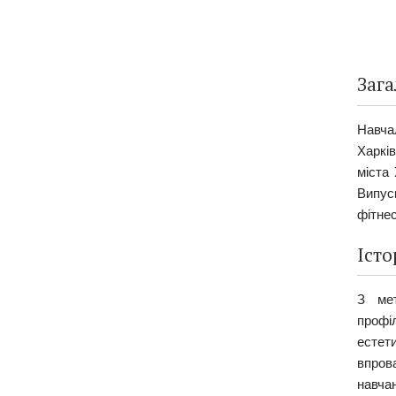
Зага
Навча
Харків
міста 
Випус
фітнес
Істо
З мет
профі
естет
впров
навча