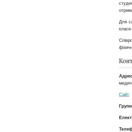
студе
отрима
Для с
класи 
Співр
фізичн
Кон
Адре
медичн
Сайт
Групи
Елект
Телеф