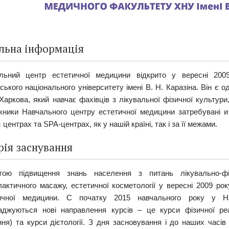
льна інформація
льний центр естетичної медицини відкрито у вересні 200
ського національного університету імені В. Н. Каразіна. Він є 
Харкова, який навчаϵ фахівців з лікувальної фізичної культури
кники Навчального центру естетичної медицини затребувані и
 центрах та SPA-центрах, як у нашій країні, так і за її межами.
рія заснування
ою підвищення знань населення з питань лікувально-фіз
лактичного масажу, естетичної косметології у вересні 2009 ро
ичної медицини. С початку 2015 навчального року у На
аджуються нові направлення курсів – це курси фізичної реаб
ння) та курси дієтології. З дня засновування і до наших час