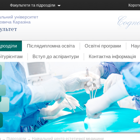
Факультети та підрозділи
Корот
альний університет
овича Каразіна
ультет
дрозділи
Післядипломна освіта
Освітні програми
Нау
ітурієнтам
Вступ до аспірантури
Контактна інформація
а
→
Підрозділи
→
Навчальний центр естетичної медицини