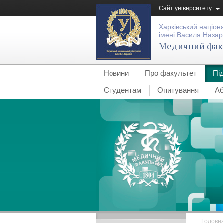
Сайт університету
Харківський націон
імені Василя Назар
Медичний фак
Новини
Про факультет
Пі
Студентам
Опитування
Аб
Головн