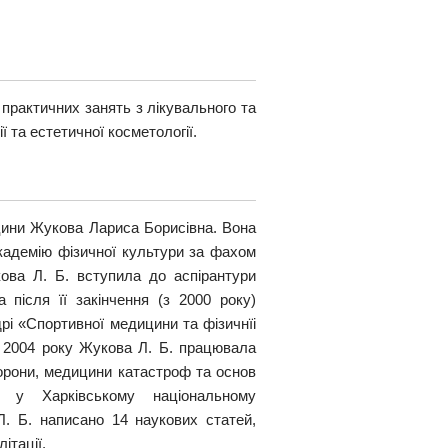
практичних занять з лікувального та
ї та естетичної косметології.
ини Жукова Лариса Борисівна. Вона
академію фізичної культури за фахом
кова Л. Б. вступила до аспірантури
 після її закінчення (з 2000 року)
і «Спортивної медицини та фізичнїі
 З 2004 року Жукова Л. Б. працювала
рони, медицини катастроф та основ
 у Харківському національному
 Л. Б. написано 14 наукових статей,
ітації.