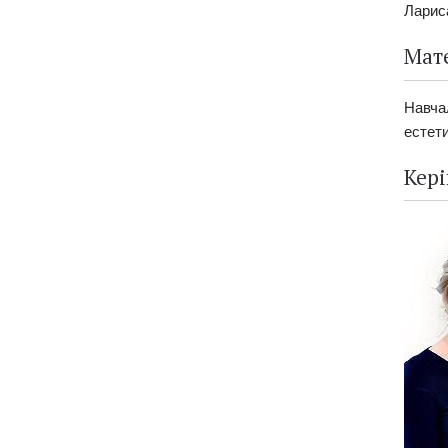
Ларис
Мате
Навча
естети
Кер