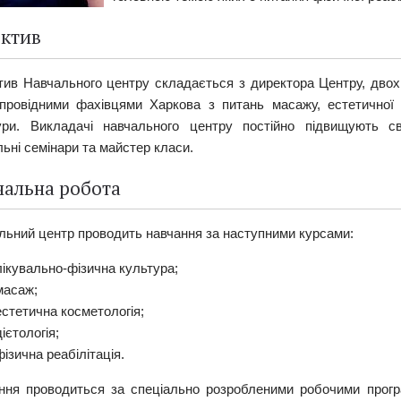
ектив
тив Навчального центру складається з директора Центру, двох 
 провідними фахівцями Харкова з питань масажу, естетичної к
ури. Викладачі навчального центру постійно підвищують св
ьні семінари та майстер класи.
чальна робота
льний центр проводить навчання за наступними курсами:
лікувально-фізична культура;
масаж;
естетична косметологія;
дієтологія;
фізична реабілітація.
ння проводиться за спеціально розробленими робочими програ