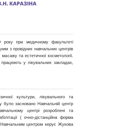
9 року при медичному факультеті
одним з провідних навчальних центрів
, масажу та естетичної косметології.
 працюють у лікувальних закладах,
ичної культури, лікувального та
ку було засновано Навчальній центр
вчальному центрі розроблені та
ілітації ( очно-дістанційна форма
ів Навчальним центром керує Жукова