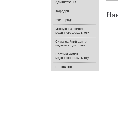
Адміністрація
Кафедри
Нав
Вчена рада
Методична комісія
медичного факультету
Симуляційний центр
медичної підготовки
Постійні комісії
медичного факультету
Профбюро