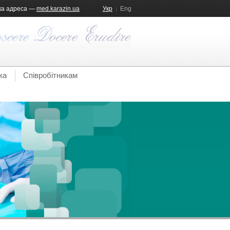
ка адреса —
med.karazin.ua
Укр
Eng
ка
Співробітникам