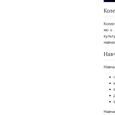
Кол
Колек
які є
культ
навчал
Нав
Навча
Навча