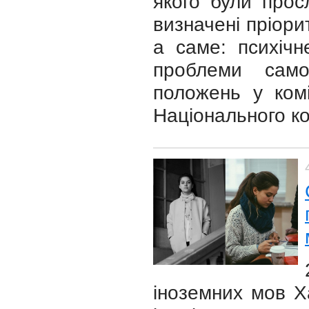
якого були прос
визначені пріори
а саме: психічне
проблеми само
положень у ком
Національного к
іноземних мов Ха