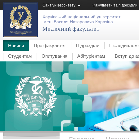
Сайт університету
Факультети та підрозділи
Харківський національний університет
імені Василя Назаровича Каразіна
Медичний факультет
Новини
Про факультет
Підрозділи
Післядипломн
Студентам
Опитування
Абітурієнтам
Вступ до а