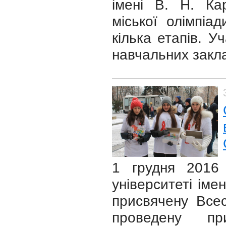
імені В. Н. Кар
міської олімпіа
кілька етапів. У
навчальних закла
1 грудня 2016 
університеті іме
присвячену Все
проведену пр