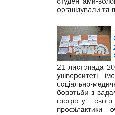
студентами-в
організували та 
21 листопада 20
університеті і
соціально-медич
боротьби з вадам
гостроту свог
профілактики 