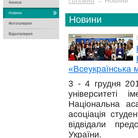
Головна
→
Новини
Анонси
Новини
Новини
Фотогалерея
Відеогалерея
«Всеукраїнська м
3 - 4 грудня 20
університеті 
Національна ас
асоціація студен
відвідали пред
України.