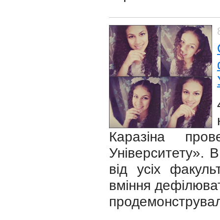
Каразіна пров
Університету». В
від усіх факуль
вміння дефілюват
продемонструвал