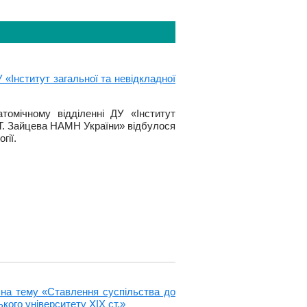
 «Інститут загальної та невідкладної
томічному відділенні ДУ «Інститут
 В.Т. Зайцева НАМН України» відбулося
гії.
 на тему «Ставлення суспільства до
кого університету ХІХ ст.»