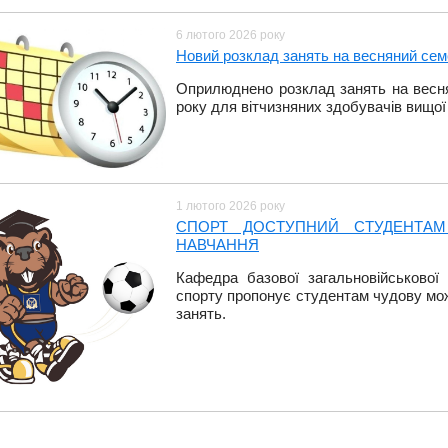
6 лютого 2026 року
Новий розклад занять на весняний семе
Оприлюднено розклад занять на весня
року для вітчизняних здобувачів вищої
1 лютого 2026 року
СПОРТ ДОСТУПНИЙ СТУДЕНТАМ
НАВЧАННЯ
Кафедра базової загальновійськової 
спорту пропонує студентам чудову мо
занять.