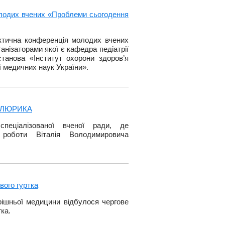
лодих вчених «Проблеми сьогодення
актична конференція молодих вчених
анізаторами якої є кафедра педіатрії
танова «Інститут охорони здоров’я
ії медичних наук України».
 ЦІЛЮРИКА
 спеціалізованої вченої ради, де
 роботи Віталія Володимировича
вого гуртка
рішньої медицини відбулося чергове
ка.