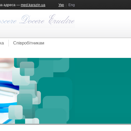
ка адреса —
med.karazin.ua
Укр
Eng
ка
Співробітникам