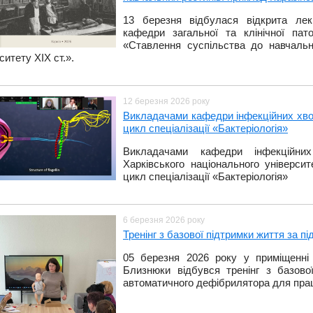
13 березня відбулася відкрита лек
кафедри загальної та клінічної пат
«Ставлення суспільства до навчальни
ситету ХІХ ст.».
12 березня 2026 року
Викладачами кафедри інфекційних хворо
цикл спеціалізації «Бактеріологія»
Викладачами кафедри інфекційних
Харківського національного університ
цикл спеціалізації «Бактеріологія»
6 березня 2026 року
Тренінг з базової підтримки життя з
05 березня 2026 року у приміщенні
Близнюки відбувся тренінг з базово
автоматичного дефібрилятора для праці