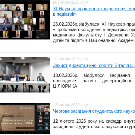
26 лютого 2026 року
ХІ Науково-практична конференція мо
в педіатрії»
26.02.2026р.відбулася ХІ Науково-пр
«Проблеми сьогодення в педіатрії», орг
медичного факультету і Державна Ус
дітей та підлітків Національної Академ
19 лютого 2026 року
Захист дисертаційної роботи Віталія
18.02.2026р. відбулося засідання
проводився захист дисертаційної
ЦІЛЮРИКА
13 лютого 2026 року
Чергове засідання студентського науко
12 лютого 2026 року на кафедрі внут
засідання студентського наукового гурт