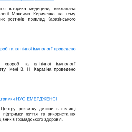
ція історика медицини, викладача
ології Максима Кириченка на тему
х розтинів: приклад Каразінського
б та клінічної імунології проведено
 хвороб та клінічної імунології
ету імені В. Н. Каразіна проведено
а підтримки НУО ЕМЕРДЖЕНСІ
 Центру розвитку дитини в селищі
ї підтримки життя та використання
вників громадського здоров’я.