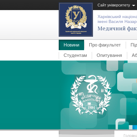
Сайт університету
Харківський націон
імені Василя Назар
Медичний фак
Новини
Про факультет
Пі
Студентам
Опитування
Аб
Головн