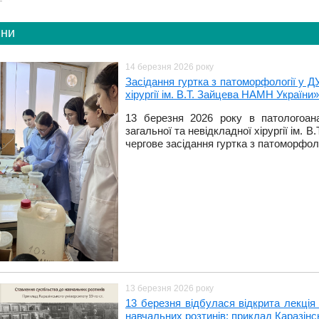
ни
14 березня 2026 року
Засідання гуртка з патоморфології у ДУ
хірургії ім. В.Т. Зайцева НАМН України»
13 березня 2026 року в патологоана
загальної та невідкладної хірургії ім.
чергове засідання гуртка з патоморфоло
13 березня 2026 року
13 березня відбулася відкрита лекція
навчальних розтинів: приклад Каразінсь