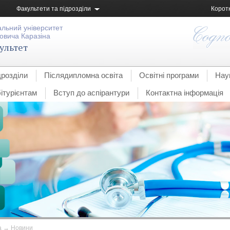
Факультети та підрозділи
Корот
альний університет
овича Каразіна
ультет
дрозділи
Післядипломна освіта
Освітні програми
Нау
ітурієнтам
Вступ до аспірантури
Контактна інформація
а
→
Новини