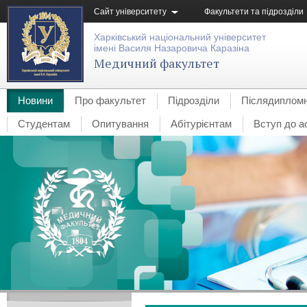
Сайт університету
Факультети та підрозділи
Харківський національний університет
імені Василя Назаровича Каразіна
Медичний факультет
Новини
Про факультет
Підрозділи
Післядипломн
Студентам
Опитування
Абітурієнтам
Вступ до а