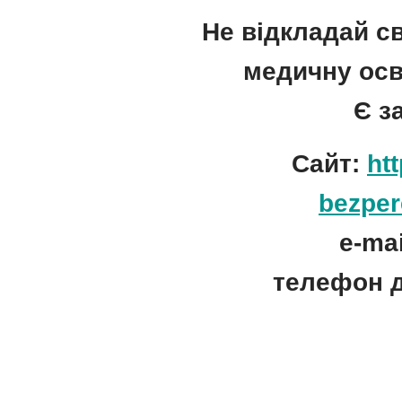
Не відкладай св
медичну осв
Є з
Сайт:
ht
bezper
e-ma
телефон дл