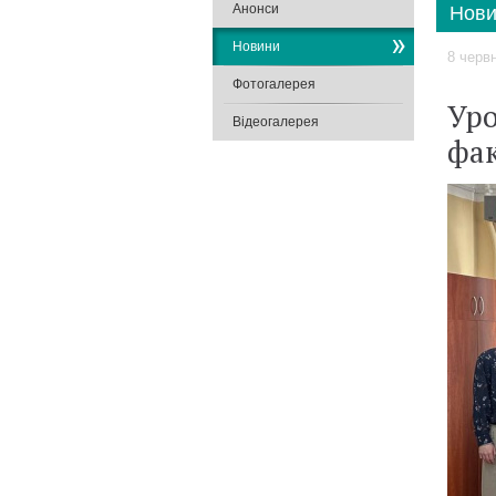
Анонси
Нови
Новини
8 черв
Фотогалерея
Уро
Відеогалерея
фак