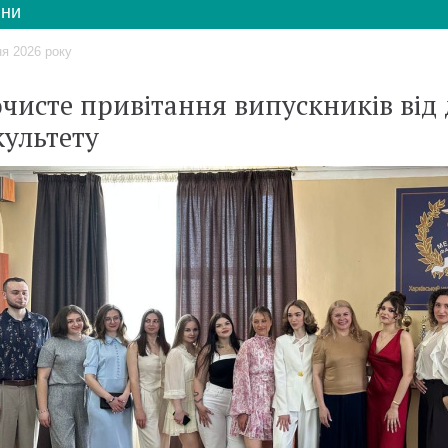
ни
ня 2026 року
чисте привітання випускників від
ультету