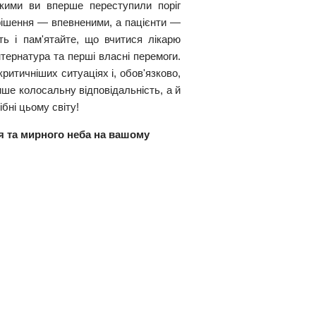
якими ви вперше переступили поріг
рішення — впевненими, а пацієнти —
ь і пам'ятайте, що вчитися лікарю
тернатура та перші власні перемоги.
итичніших ситуаціях і, обов'язково,
ше колосальну відповідальність, а й
бні цьому світу!
'я та мирного неба на вашому
т у соціальних мережах:
Адреса: майдан Свободи 4, 61022, Харків
Приймальна комісія: +38 (057) 707-52-70
Довідкова: +38 (057) 707-55-00
Факс: +38 (057) 705-12-36
E-mail:
med@karazin.ua