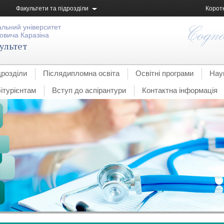
Факультети та підрозділи
Корот
альний університет
овича Каразіна
ультет
дрозділи
Післядипломна освіта
Освітні програми
Нау
ітурієнтам
Вступ до аспірантури
Контактна інформація