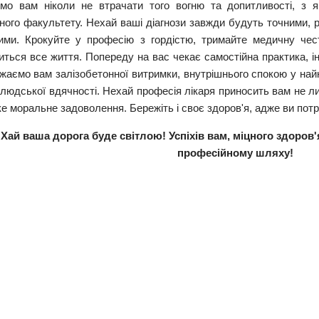
мо вам ніколи не втрачати того вогню та допитливості, з 
ного факультету. Нехай ваші діагнози завжди будуть точними, 
ими. Крокуйте у професію з гордістю, тримайте медичну чест
ться все життя. Попереду на вас чекає самостійна практика, ін
аємо вам залізобетонної витримки, внутрішнього спокою у найкр
людської вдячності. Нехай професія лікаря приносить вам не ли
е моральне задоволення. Бережіть і своє здоров'я, адже ви потрі
Хай ваша дорога буде світлою! Успіхів вам, міцного здоров
професійному шляху!
Факульте
ультет
альний університет
овича Каразіна