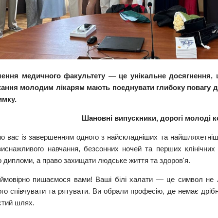
чення медичного факультету — це унікальне досягнення, щ
ання молодим лікарям мають поєднувати глибоку повагу до
имку.
Шановні випускники, дорогі молоді к
мо вас із завершенням одного з найскладніших та найшляхетніш
виснажливого навчання, безсонних ночей та перших клінічних 
о дипломи, а право захищати людське життя та здоров'я.
ймовірно пишаємося вами! Ваші білі халати — це символ не л
го співчувати та рятувати. Ви обрали професію, де немає дрібн
стий шлях.