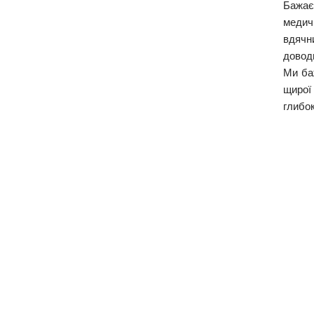
Бажає
медич
вдячн
доводи
Ми баж
щирої 
глибок
Медичний фак
Харківський націон
імені Василя Назар