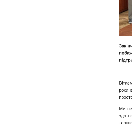
Закін
побаж
підтр
Вітає
роки 
прост
Ми не
здатно
терни