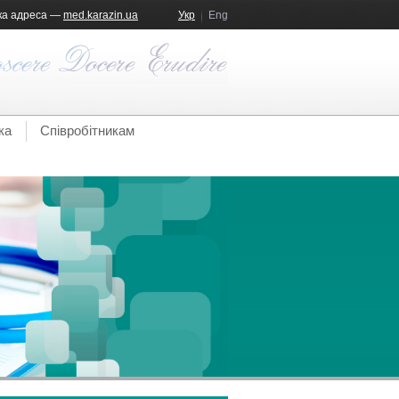
ка адреса —
med.karazin.ua
Укр
Eng
ка
Співробітникам