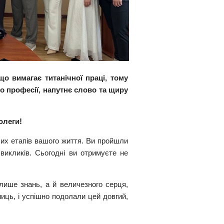
о вимагає титанічної праці, тому
 професії, напутнє слово та щиру
олеги!
их етапів вашого життя. Ви пройшли
викликів. Сьогодні ви отримуєте не
ише знань, а й величезного серця,
иць, і успішно подолали цей довгий,