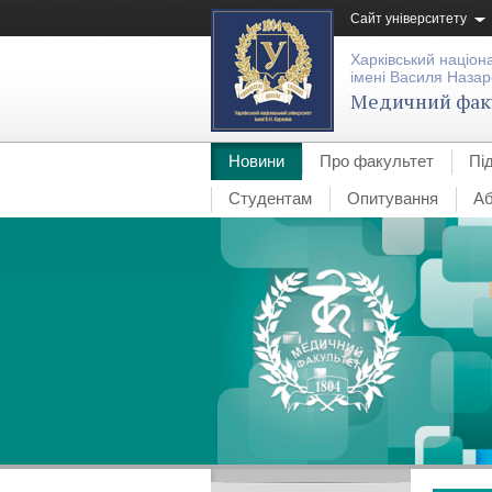
Сайт університету
Харківський націон
імені Василя Назар
Медичний фак
Новини
Про факультет
Пі
Студентам
Опитування
Аб