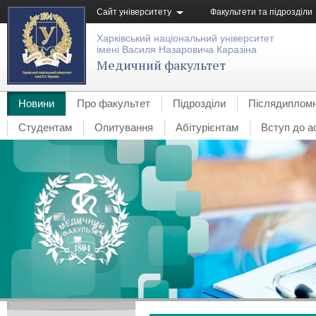
Сайт університету
Факультети та підрозділи
Харківський національний університет
імені Василя Назаровича Каразіна
Медичний факультет
Новини
Про факультет
Підрозділи
Післядипломн
Студентам
Опитування
Абітурієнтам
Вступ до а