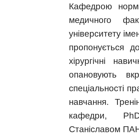
Кафедрою норма
медичного факу
університету імен
пропонується до
хірургічні нави
опановують вкр
спеціальності пр
навчання. Трен
кафедри, PhD
Станіславом П