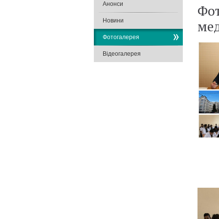
Анонси
Фот
Новини
ме
Фотогалерея
Відеогалерея