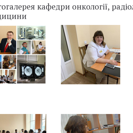
огалерея кафедри онкології, радіол
дицини