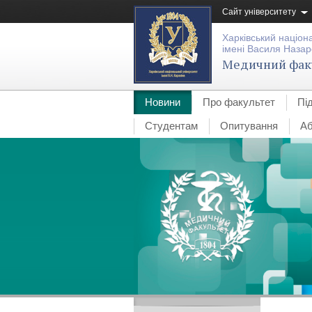
Сайт університету
Харківський націон
імені Василя Назар
Медичний фак
Новини
Про факультет
Пі
Студентам
Опитування
Аб