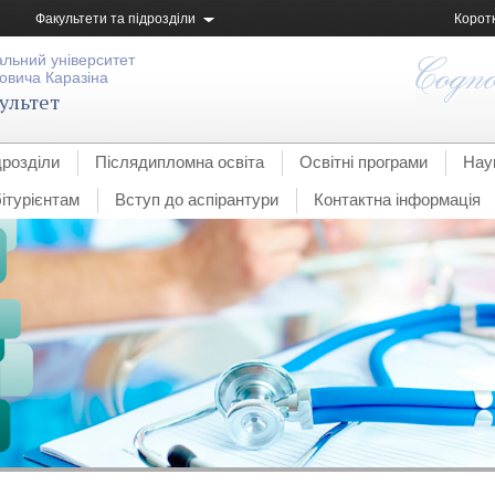
Факультети та підрозділи
Корот
альний університет
овича Каразіна
ультет
дрозділи
Післядипломна освіта
Освітні програми
Нау
ітурієнтам
Вступ до аспірантури
Контактна інформація