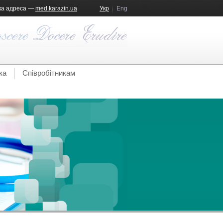
ка адреса —
med.karazin.ua
Укр
Eng
ка
Співробітникам