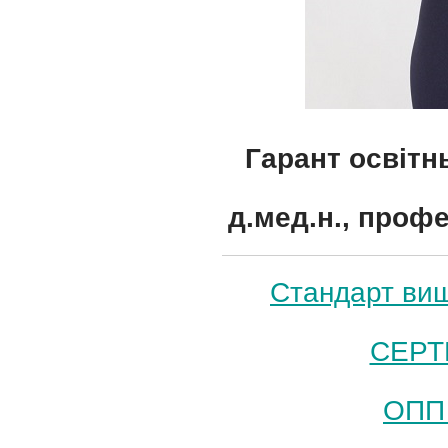
Гарант
освітн
д.мед.н., проф
Стандарт вищ
СЕРТ
ОПП 