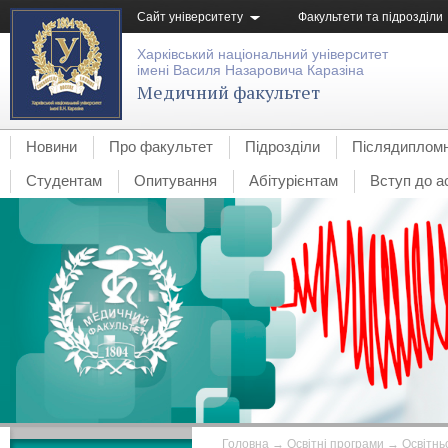
Сайт університету
Факультети та підрозділи
Харківський національний університет
імені Василя Назаровича Каразіна
Медичний факультет
Новини
Про факультет
Підрозділи
Післядипломн
Студентам
Опитування
Абітурієнтам
Вступ до а
Головна
→
Освітні програми
→
Освітнь