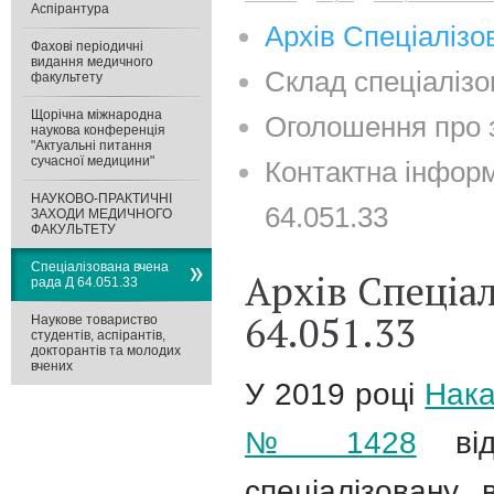
Аспірантура
Архів Спеціалізо
Фахові періодичні
видання медичного
Склад спеціалізо
факультету
Щорічна міжнародна
Оголошення про 
наукова конференція
"Актуальні питання
сучасної медицини"
Контактна інформ
НАУКОВО-ПРАКТИЧНІ
64.051.33
ЗАХОДИ МЕДИЧНОГО
ФАКУЛЬТЕТУ
Спеціалізована вчена
Архів Спеціал
рада Д 64.051.33
64.051.33
Наукове товариство
студентів, аспірантів,
докторантів та молодих
вчених
У 2019 році
Нака
№ 1428
від
спеціалізовану 