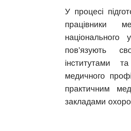
У процесі підго
працівники ме
національного у
пов’язують с
інститутами т
медичного профі
практичним ме
закладами охоро