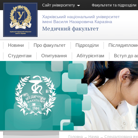
Сайт університету
Факультети та підрозділи
Харківський національний університет
імені Василя Назаровича Каразіна
Медичний факультет
Новини
Про факультет
Підрозділи
Післядипломн
Студентам
Опитування
Абітурієнтам
Вступ до а
Головна
→
Наука
→
Спеціалізована вч