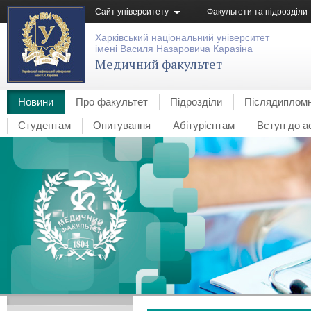
Сайт університету
Факультети та підрозділи
Харківський національний університет
імені Василя Назаровича Каразіна
Медичний факультет
Новини
Про факультет
Підрозділи
Післядипломн
Студентам
Опитування
Абітурієнтам
Вступ до а