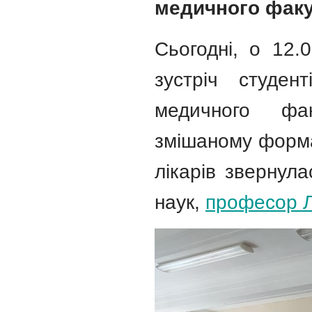
медичного фак
Сьогодні, о 12.
зустріч студен
медичного фа
змішаному форма
лікарів звернул
наук,
професор Л