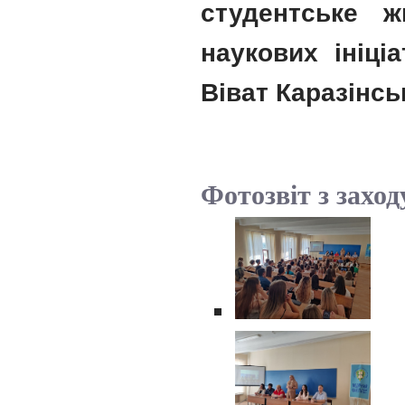
студентське ж
наукових ініці
Віват Каразінськ
Фотозвіт з заход