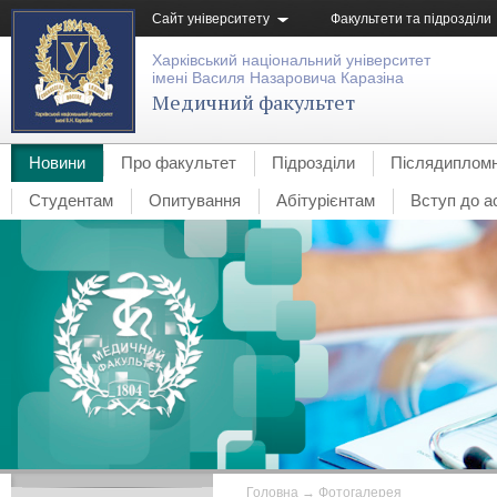
Сайт університету
Факультети та підрозділи
Харківський національний університет
імені Василя Назаровича Каразіна
Медичний факультет
Новини
Про факультет
Підрозділи
Післядипломн
Студентам
Опитування
Абітурієнтам
Вступ до а
Головна
→
Фотогалерея