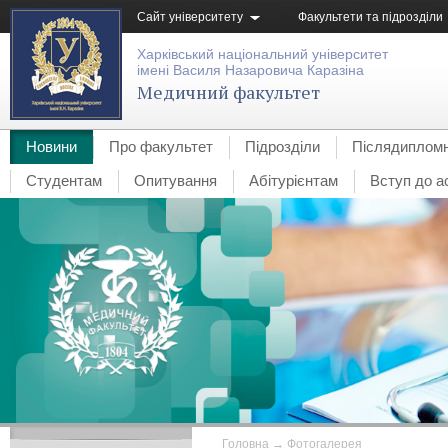
Сайт університету
Факультети та підрозділи
Харківський національний університет
імені Василя Назаровича Каразіна
Медичний факультет
Новини
Про факультет
Підрозділи
Післядипломн
Студентам
Опитування
Абітурієнтам
Вступ до а
Головна
→
Фотогалерея