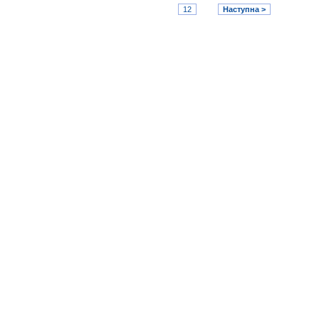
12
Наступна >
Медичний факультет
Харківський національний університет
імені Василя Назаровича Каразіна
Karazin.ua © 2015