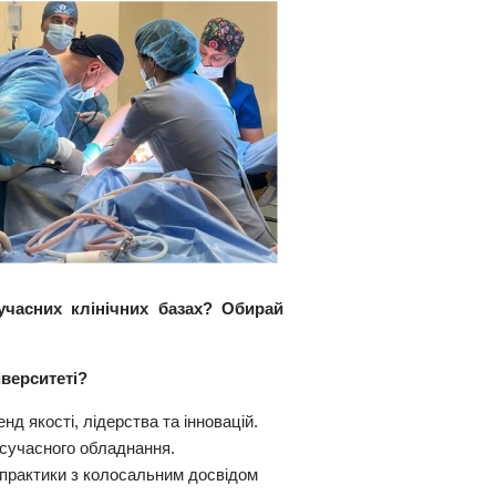
учасних клінічних базах? Обирай
іверситеті?
нд якості, лідерства та інновацій.
 сучасного обладнання.
-практики з колосальним досвідом