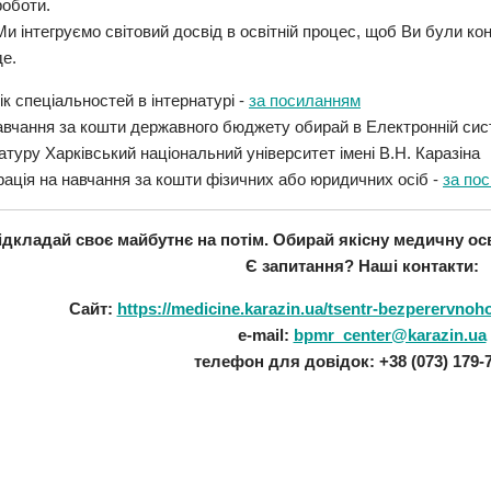
роботи.
Ми інтегруємо світовий досвід в освітній процес, щоб Ви були к
де.
к спеціальностей в інтернатурі -
за посиланням
авчання за кошти державного бюджету обирай в Електронній сист
атуру Харківський національний університет імені В.Н. Каразіна
рація на навчання за кошти фізичних або юридичних осіб -
за по
ідкладай своє майбутнє на потім. Обирай якісну медичну осв
Є запитання?
Наші контакти:
Сайт:
https://medicine.karazin.ua/tsentr-bezperervnoh
e-mail:
bpmr_center@karazin.ua
телефон для довідок: +38 (073) 179-7
Факульте