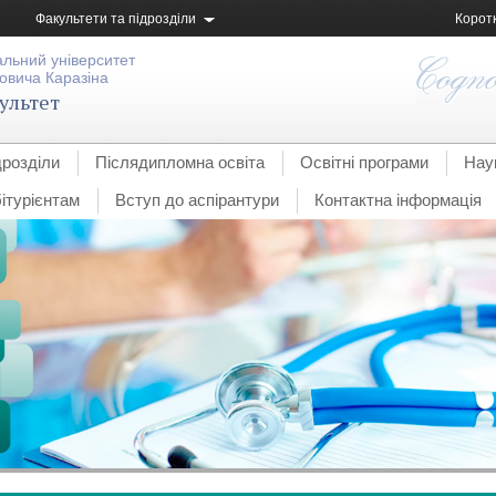
Факультети та підрозділи
Корот
альний університет
овича Каразіна
ультет
дрозділи
Післядипломна освіта
Освітні програми
Нау
ітурієнтам
Вступ до аспірантури
Контактна інформація