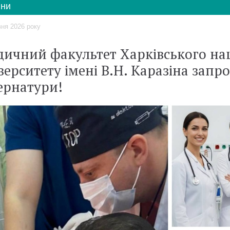
ни
вня 2026 року
ичний факультет Харківського на
верситету імені В.Н. Каразіна зап
ернатури!