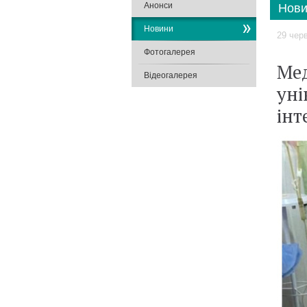
Анонси
Нови
Новини
29 чер
Фотогалерея
Мед
Відеогалерея
уні
інт