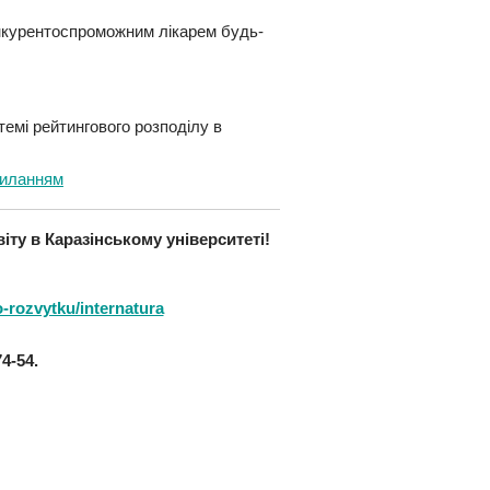
онкурентоспроможним лікарем будь-
емі рейтингового розподілу в
силанням
іту в Каразінському університеті!
o-rozvytku/internatura
4-54.
т у соціальних мережах: