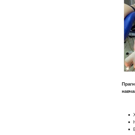
Прагн
навча