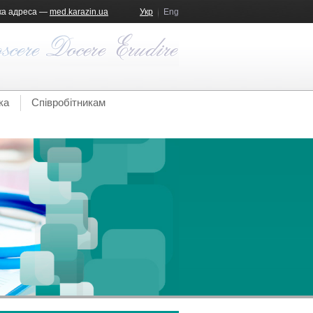
ка адреса —
med.karazin.ua
Укр
Eng
ка
Співробітникам