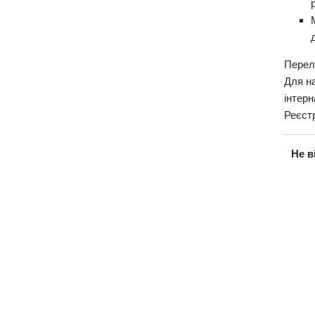
Перелі
Для н
інтерн
Реєст
Не в