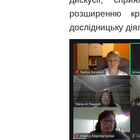
розширенню кр
дослідницьку діял