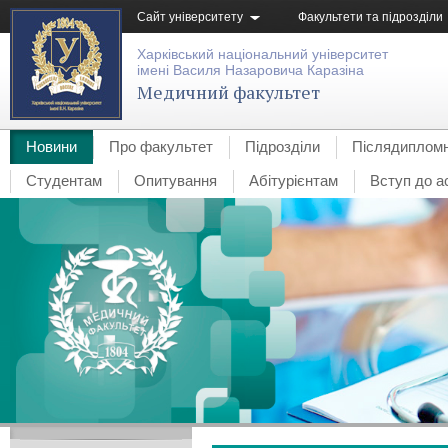
Сайт університету
Факультети та підрозділи
Харківський національний університет
імені Василя Назаровича Каразіна
Медичний факультет
Новини
Про факультет
Підрозділи
Післядипломн
Студентам
Опитування
Абітурієнтам
Вступ до а