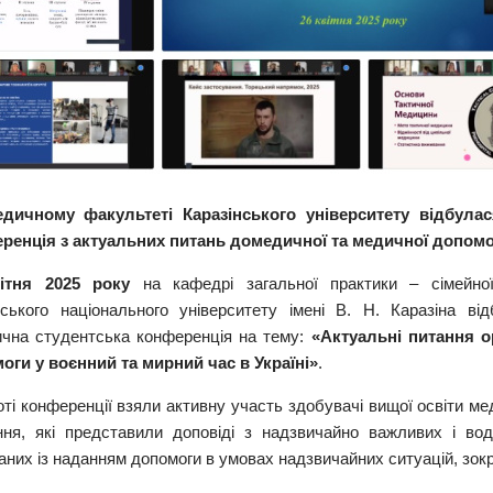
дичному факультеті Каразінського університету відбулас
ренція з актуальних питань домедичної та медичної допом
ітня 2025 року
на кафедрі загальної практики – сімейно
вського національного університету імені В. Н. Каразіна ві
ична студентська конференція на тему:
«Актуальні питання о
оги у воєнний та мирний час в Україні»
.
ті конференції взяли активну участь здобувачі вищої освіти мед
ння, які представили доповіді з надзвичайно важливих і вод
аних із наданням допомоги в умовах надзвичайних ситуацій, зокр