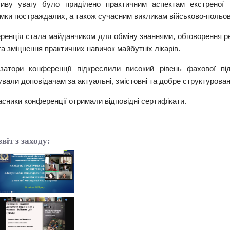
иву увагу було приділено практичним аспектам екстреної м
мки постраждалих, а також сучасним викликам військово-польової
ренція стала майданчиком для обміну знаннями, обговорення р
та зміцнення практичних навичок майбутніх лікарів.
ізатори конференції підкреслили високий рівень фахової під
вали доповідачам за актуальні, змістовні та добре структуровані
асники конференції отримали відповідні сертифікати.
віт з заходу: