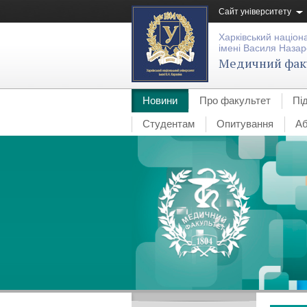
Сайт університету
Харківський націон
імені Василя Назар
Медичний фак
Новини
Про факультет
Пі
Студентам
Опитування
Аб