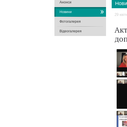
Анонси
Нови
Новини
29 квіт
Фотогалерея
Акт
Відеогалерея
доп