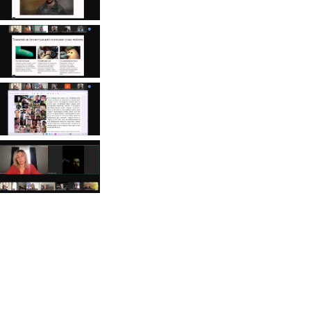
Факульте
ультет
альний університет
овича Каразіна