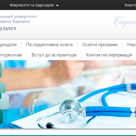
Факультети та підрозділи
Корот
альний університет
овича Каразіна
ультет
дрозділи
Післядипломна освіта
Освітні програми
Нау
ітурієнтам
Вступ до аспірантури
Контактна інформація