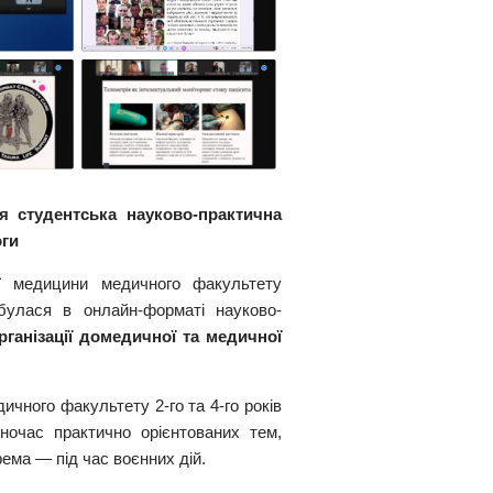
я студентська науково-практична
оги
ї медицини медичного факультету
дбулася в онлайн-форматі науково-
рганізації домедичної та медичної
ичного факультету 2-го та 4-го років
ночас практично орієнтованих тем,
ема — під час воєнних дій.