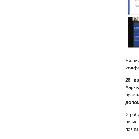
На ме
конфе
26 кв
Харкі
практ
допом
У робо
навча
пов’яз