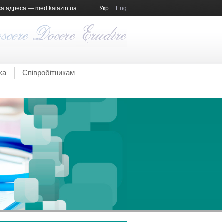
ка адреса —
med.karazin.ua
Укр
Eng
ка
Співробітникам