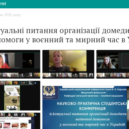
ни
ня 2025 року
уальні питання організації домед
омоги у воєнний та мирний час в 