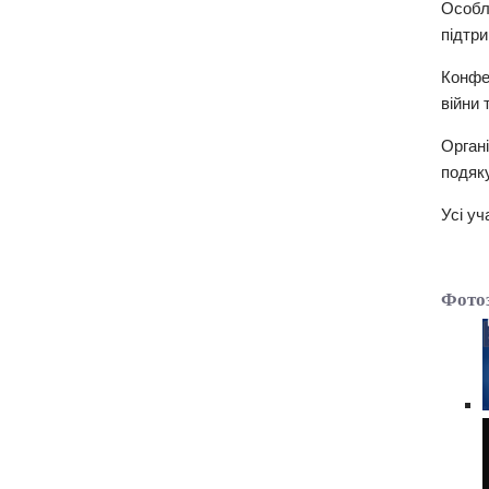
Особл
підтри
Конфе
війни 
Орган
подяку
Усі уч
Фотоз