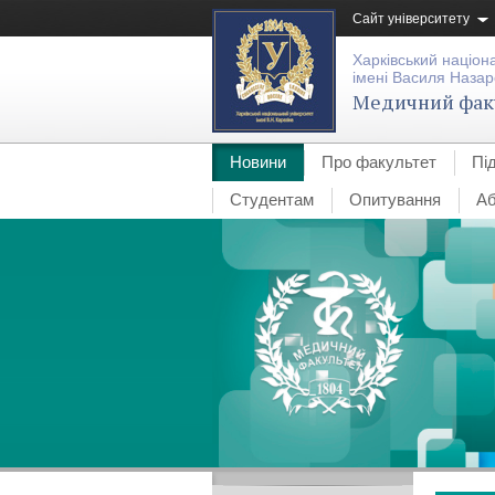
Сайт університету
Харківський націон
імені Василя Назар
Медичний фак
Новини
Про факультет
Пі
Студентам
Опитування
Аб