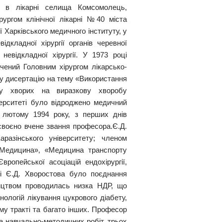
ня в лікарні селища Комсомолець,
рургом клінічної лікарні №40 міста
ї Харківського медичного інституту, у
ідкладної хірургії органів черевної
невідкладної хірургії. У 1973 році
чений Головним хірургом лікарсько-
ьку дисертацію на тему «Використання
ї у хворих на виразкову хворобу
верситеті було відроджено медичний
 лютому 1994 року, з перших днів
своєно вчене звання професора.Є.Д.
азінського університету; членом
 «Медицина», «Медицина транспорту
вропейської асоціацій ендохірургії,
сті Є.Д. Хворостова було поєднання
ництвом проводилась низка НДР, що
нологій лікування цукрового діабету,
му тракті та багато інших. Професор
а навчально-методичних робіт, трьох