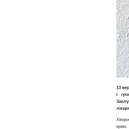
13 ве
і гро
Заслу
лікар
Хворо
краю.