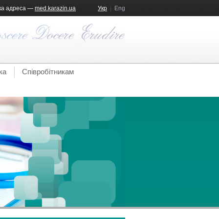
ка адреса —
med.karazin.ua
Укр
Eng
ка
Співробітникам