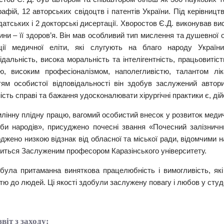
афій, 12 авторських свідоцтв і патентів України. Під керівниц
атських і 2 докторські дисертації. Хворостов Є.Д. виконував вис
ни – її здоров’я. Він мав особливий тип мислення та душевної о
ції медичної еліти, які слугують на благо народу Україн
ідальність, висока моральність та інтелігентність, працьовиті
ю, високим професіоналізмом, наполегливістю, талантом лік
тям особистої відповідальності він здобув заслужений автори
ість справі та бажання удосконалювати хірургічні практики є, дій
млінну плідну працю, вагомий особистий внесок у розвиток меди
би народів», присуджено почесні звання «Почесний залізничн
джено низкою відзнак від обласної та міської ради, відомчими 
иться Заслуженим професором Каразінського університету.
була притаманна виняткова працелюбність і вимогливість, які
тю до людей. Ці якості здобули заслужену повагу і любов у студе
віт з заходу: