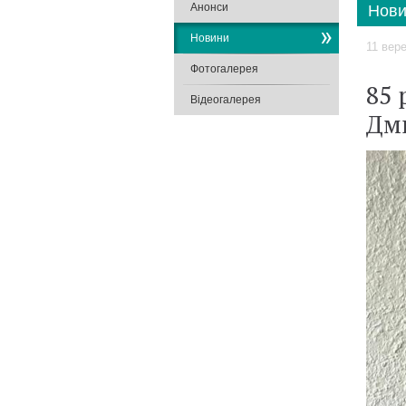
Анонси
Нови
Новини
11 вер
Фотогалерея
85 
Відеогалерея
Дм