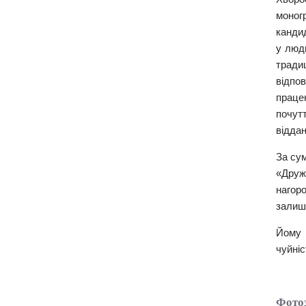
моногр
кандид
у люди
тради
відпов
праце
почут
віддан
За су
«Друж
нагоро
залиш
Йому 
чуйніс
Фотоз