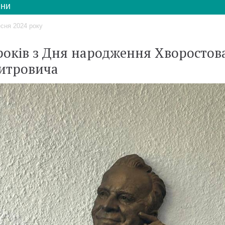
ни
есня 2024 року
років з Дня народження Хворостов
итровича