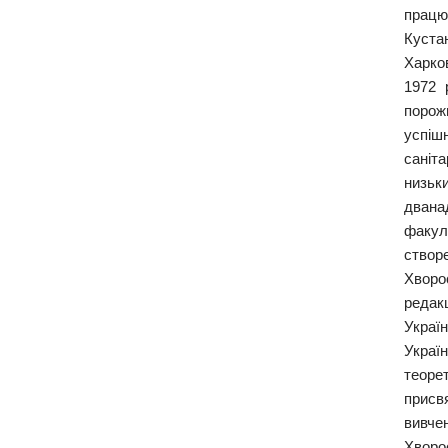
працю
Куста
Харков
1972 
порож
успіш
саніта
низьк
двана
факул
створ
Хворо
редак
Украї
Украї
теоре
присвя
вивчен
Хворо