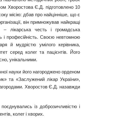
твом Хворостова Є.Д. підготовлено 10
оку місію: дбав про найцінніше, що є
рганізації, він примножував найкращі
и – лікарська честь і громадська
сть і професійність. Своєю невтомною
аря й мудрістю умілого керівника,
тет серед колег та пацієнтів. Його
сно, унікальними.
чної науки його нагороджено орденом
ик» та «Заслужений лікар України»,
нагородами. Хворостов Є.Д. назавжди
 поєднувались із доброзичливістю і
нтів, колег і хворих.