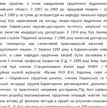
вав хірургом, а потім завідувачем хірургічного відділен
найської області. З 1967 по 1969 рр. працював лікарем – хі
а.У 1969 р. вступив до аспірантури на кафедру загальної хірургі
році був зарахований на посаду лікаря-хірурга відділення нев
нини Харківського науково-дослідного інституту загальної та 
но захистив кандидатську дисертацію. У 1974 році був призна
рної служби Південної залізниці. У 1989 році захистив докторс
их температур при селективній проксимальній ваготомі
дцятипалої кишки». У березні 1993 року в Каразінському уні
ьтет, а саме кафедра хірургічних хвороб була заснована в
ення її очолив професор Хворостов Є.Д. У 1999 році йому при
стов був членом Спеціалізованої вченої ради ХНМУ і Кар
ційних колегій журналів: «Вісник ХНУ В.Н. Каразіна, серія
ни» і «Харківська хірургічна школа»; членом Української та Є
нської асоціації хірургів.Характерною рисоюнаукової діяльно
тичного та практичного напрямків досліджень.Під його керів
чені розробці малоінвазивних хірургічних операцій; новітніх тех
ню впливу дії фізичних методів в хірургії на шлунково-кишково
стов Є. Д. був автором та співавтором більш як 300 наукових т