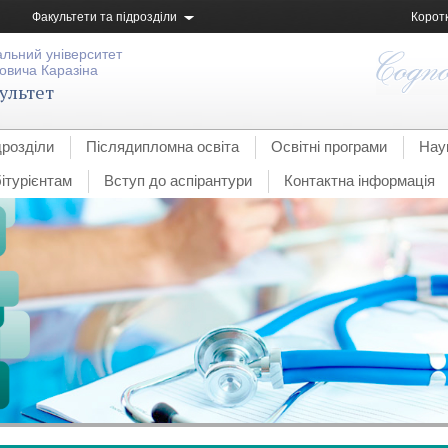
Факультети та підрозділи
Корот
альний університет
овича Каразіна
ультет
дрозділи
Післядипломна освіта
Освітні програми
Нау
ітурієнтам
Вступ до аспірантури
Контактна інформація