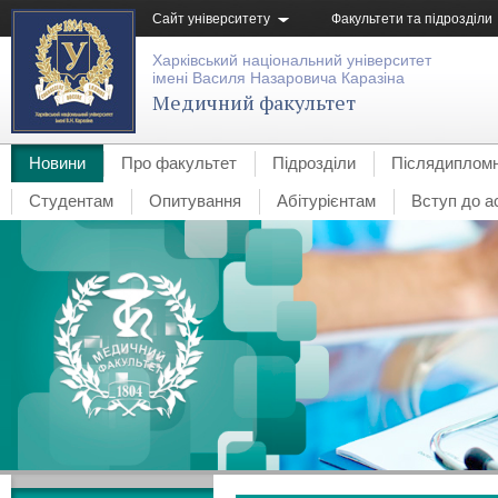
Сайт університету
Факультети та підрозділи
Харківський національний університет
імені Василя Назаровича Каразіна
Медичний факультет
Новини
Про факультет
Підрозділи
Післядипломн
Студентам
Опитування
Абітурієнтам
Вступ до а