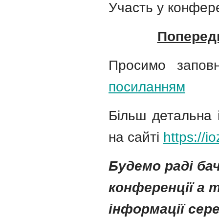
Участь у конфере
Попередн
Просимо запов
посиланням
Більш детальна
на сайті
https://i
Будемо раді ба
конференції а 
інформації сер