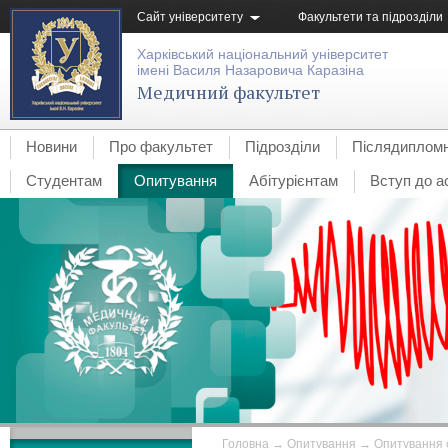
Сайт університету
Факультети та підрозділи
Харківський національний університет
імені Василя Назаровича Каразіна
Медичний факультет
Новини
Про факультет
Підрозділи
Післядипломн
Студентам
Опитування
Абітурієнтам
Вступ до а
Головна
→
Опитування
→
Опитування с